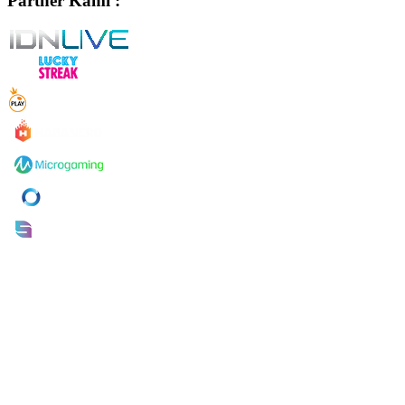
Partner Kami :