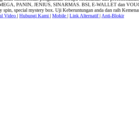
MEGA, PANIN, JENIUS, SINARMAS. BSI, E-WALLET dan VOU
 spin, special mystery box. Uji Keberuntungan anda dan raih Kemenan
al Video
|
Hubungi Kami
|
Mobile
|
Link Alternatif
|
Anti-Blokir