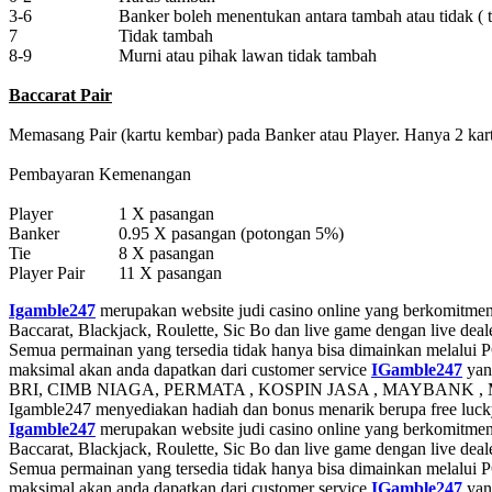
3-6
Banker boleh menentukan antara tambah atau tidak ( t
7
Tidak tambah
8-9
Murni atau pihak lawan tidak tambah
Baccarat Pair
Memasang Pair (kartu kembar) pada Banker atau Player. Hanya 2 kart
Pembayaran Kemenangan
Player
1 X pasangan
Banker
0.95 X pasangan (potongan 5%)
Tie
8 X pasangan
Player Pair
11 X pasangan
Igamble247
merupakan website judi casino online yang berkomitmen 
Baccarat, Blackjack, Roulette, Sic Bo dan live game dengan live de
Semua permainan yang tersedia tidak hanya bisa dimainkan melalui P
maksimal akan anda dapatkan dari customer service
IGamble247
yan
BRI, CIMB NIAGA, PERMATA , KOSPIN JASA , MAYBANK , 
Igamble247 menyediakan hadiah dan bonus menarik berupa free lucky
Igamble247
merupakan website judi casino online yang berkomitmen 
Baccarat, Blackjack, Roulette, Sic Bo dan live game dengan live de
Semua permainan yang tersedia tidak hanya bisa dimainkan melalui P
maksimal akan anda dapatkan dari customer service
IGamble247
yan