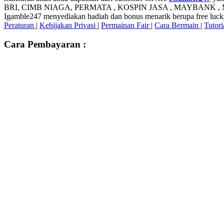
BRI, CIMB NIAGA, PERMATA , KOSPIN JASA , MAYBANK , 
Igamble247 menyediakan hadiah dan bonus menarik berupa free lucky
Peraturan
|
Kebijakan Privasi
|
Permainan Fair
|
Cara Bermain
|
Tutori
Cara Pembayaran :