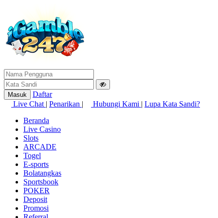
Daftar
Masuk
Live Chat
|
Penarikan
|
Hubungi Kami
|
Lupa Kata Sandi?
Beranda
Live Casino
Slots
ARCADE
Togel
E-sports
Bolatangkas
Sportsbook
POKER
Deposit
Promosi
Referral