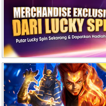
Rp
Rp
Total
Total
6 - 10
5
Rank
Hadiah
1.000.000
5.000.000
Pemenang
Hadiah
Rp
Rp
Rp
11 - 20
Rp 500.000
10
1
1
5.000.000
5.000.000
5.000.000
Rp
Rp
Rp
21 - 40
Rp 250.000
20
2 - 3
2
5.000.000
2.500.000
5.000.000
Rp
Rp
Rp
41 - 70
Rp 200.000
30
4 - 6
3
6.000.000
2.000.000
6.000.000
Merchandise Exclusive Dari Lucky Spin
Rp
Rp
Rp
71 - 110
Rp 100.000
40
7 - 10
4
4.000.000
1.000.000
4.000.000
Promo ini berlaku untuk semua member yang terdaftar dan
aktif bermain.
Rp
Rp
Untuk ikut serta dalam event ini member hanya perlu
111 - 160
Rp 50.000
50
11 - 20
Rp 750.000
10
2.500.000
7.500.000
mengumpulkan Turnover untuk mendapatkan Tiket Lucky
Spin.
Merchandise akan muncul di DewaFortune atau Lucky Spin
Rp
Rp