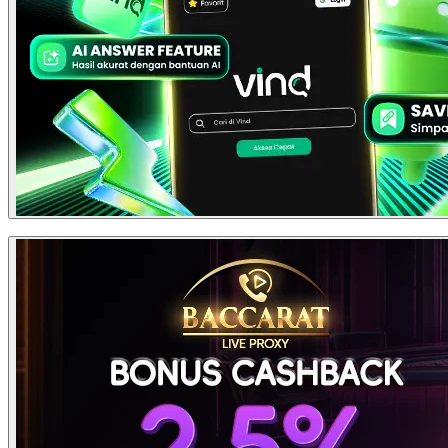
permainan Casino Proxy Betting.
Berlaku bagi member yang mencapai turnover minimal Rp
5.000.000 dari permainan Casino Proxy Betting.
Setiap member hanya dapat melakukan klaim 1 kali (1x claim
per akun).
Free Bet akan di berikan setelah member capai turnover Rp
5.000.000 dan melakukan claim dengan menghubungi
customer service kami.
Untuk melakukan WD setelah claim bonus harus 3x TO dari
Bonus.
Contoh. 2.000.000 (Bonus) x 3 (TO WD) = 6.000.000
Bonus freebet yg di berikan hanya boleh di mainkan di game
casino proxy betting jika bermain di permainan lain maka
bonus akan di anggap hangus.
Jika ditemukan adanya member yang melakukan tindak
kecurangan, maka member yang bersangkutan tersebut akan
dikenakan sanksi berupa bonus dihanguskan.
Keputusan KAMI bersifat MUTLAK dan tidak dapat
diganggu gugat.
KLIK
DISINI