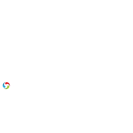
30
Bonus Free Chip 1,250,000
31
Bonus Free Chip 1,200,000
32
Bonus Free Chip 1,150,000
33
Bonus Free Chip 1,100,000
34
Bonus Free Chip 1,050,000