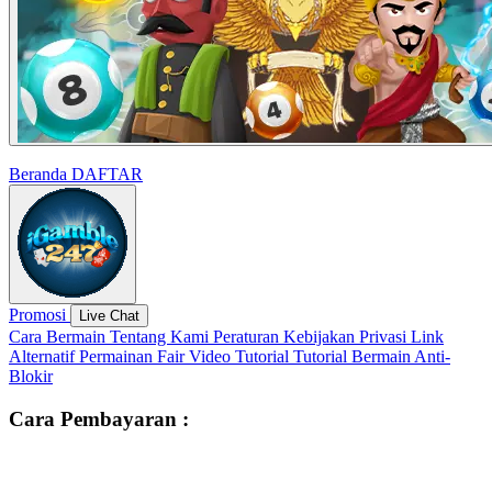
Sabtu : 1x24 Jam
jika player mau melakukan claim kedua dengan total kekalahan beli free spin (
Minggu : 1x24 Jam
Syarat & Ketentuan
1.296.000 - 444.000 ) = 852.000
14
Vivo V60 Lite 5G
maka bonus yg di berikan 852.000 x 2% = 17.040
15
OPPO A6 Pro
Beranda
DAFTAR
* untuk claim ke dua dan ketiga mulai dari nol di hitung kekalahan buy free
spin
16
Galaxy A17
* apabila pemain melakukan claim bonus maka pemain tidak boleh
melanjutkan permainan dulu sampai bonus di berikan
Promosi
Live Chat
17
Infinix Hot 60 Pro
Cara Bermain
Tentang Kami
Peraturan
Kebijakan Privasi
Link
Alternatif
Permainan Fair
Video Tutorial
Tutorial Bermain
Anti-
Blokir
Cara Pembayaran :
18
Infinix Note 50X