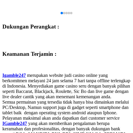
40
Bonus Free Chip 750,000
Dukungan Perangkat :
41
Bonus Free Chip 700,000
Keamanan Terjamin :
42
Bonus Free Chip 650,000
Igamble247
merupakan website judi casino online yang
berkomitmen melayani 24 jam selama 7 hari tanpa offline terlengkap
di Indonesia. Menyediakan game casino seru dengan banyak pilihan
43
Bonus Free Chip 600,000
seperti Baccarat, Blackjack, Roulette, Sic Bo dan live game dengan
live dealer cantik yang akan menemani kemenangan anda.
Semua permainan yang tersedia tidak hanya bisa dimainkan melalui
PC/Desktop, Namun support juga di gadget seperti smartphone dan
tablet baik dengan operating system android ataupun Iphone.
44
Bonus Free Chip 550,000
Pelayanan maksimal akan anda dapatkan dari customer service
IGamble247
yang akan memberikan pengalaman berupa
keramahan dan profesionalitas, dengan banyak dukungan bank