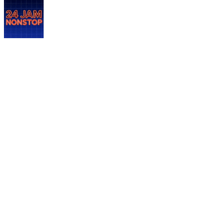
50
Bonus Free Chip 250,000