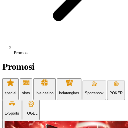
Promosi
Promosi
special
slots
live casino
bolatangkas
Sportsbook
POKER
E-Sports
TOGEL