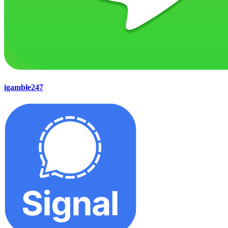
igamble247