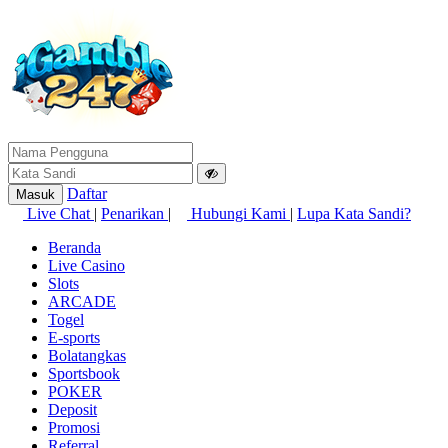
Daftar
Masuk
Live Chat
|
Penarikan
|
Hubungi Kami
|
Lupa Kata Sandi?
Beranda
Live Casino
Slots
ARCADE
Togel
E-sports
Bolatangkas
Sportsbook
POKER
Deposit
Promosi
Referral