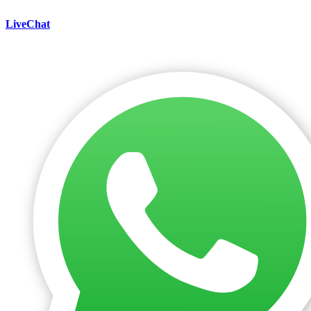
LiveChat