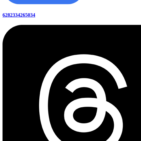
6282334265034