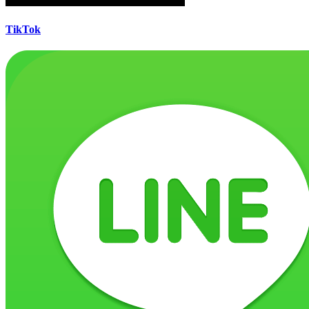
TikTok