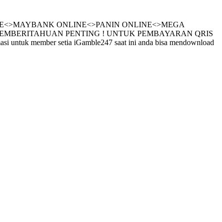
INE<>MAYBANK ONLINE<>PANIN ONLINE<>MEGA
EMBERITAHUAN PENTING ! UNTUK PEMBAYARAN QRIS
asi untuk member setia iGamble247 saat ini anda bisa mendownload